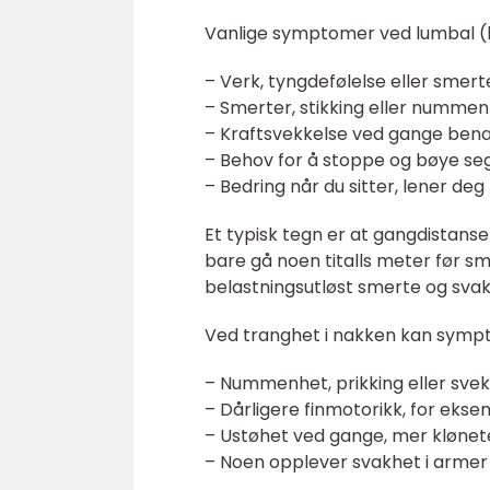
Vanlige symptomer ved lumbal (
– Verk, tyngdefølelse eller smert
– Smerter, stikking eller nummen
– Kraftsvekkelse ved gange bena 
– Behov for å stoppe og bøye se
– Bedring når du sitter, lener de
Et typisk tegn er at gangdistanse
bare gå noen titalls meter før 
belastningsutløst smerte og svakhe
Ved tranghet i nakken kan symp
– Nummenhet, prikking eller svekk
– Dårligere finmotorikk, for ek
– Ustøhet ved gange, mer klønet
– Noen opplever svakhet i armer