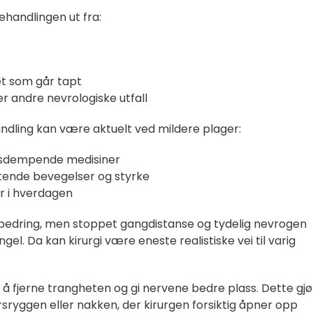
ehandlingen ut fra:
et som går tapt
er andre nevrologiske utfall
andling kan være aktuelt ved mildere plager:
esdempende medisiner
stende bevegelser og styrke
er i hverdagen
vis bedring, men stoppet gangdistanse og tydelig nevrogen
el. Da kan kirurgi være eneste realistiske vei til varig
 å fjerne trangheten og gi nervene bedre plass. Dette gj
korsryggen eller nakken, der kirurgen forsiktig åpner opp