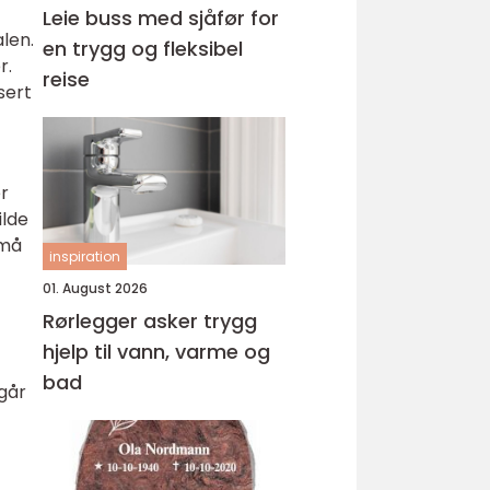
Leie buss med sjåfør for
len.
en trygg og fleksibel
r.
reise
sert
r
ilde
 må
inspiration
01. August 2026
Rørlegger asker trygg
hjelp til vann, varme og
bad
går