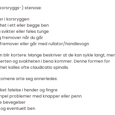
korsryggs-) stenose:
er i korsryggen
het i ett eller begge ben
svikter eller føles tunge
g fremover når du går
g fremover eller går med rullator/handlevogn
n blir kortere. Mange beskriver at de kan sykle langt, me
smerten og svakheten i bena kommer. Denne formen for
t kalles ofte claudicatio spinalis.
tomene arte seg annerledes:
et følelse i hender og fingre
sempel problemer med knapper eller penn
e bevegelser
 og eventuelt ben