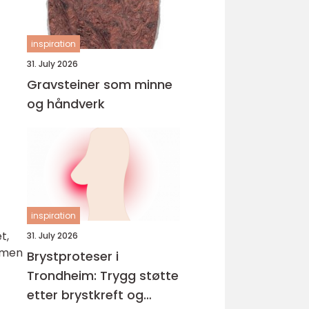
inspiration
31. July 2026
Gravsteiner som minne
og håndverk
inspiration
t,
31. July 2026
, men
Brystproteser i
Trondheim: Trygg støtte
etter brystkreft og