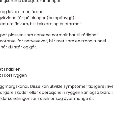
langsomme slitasjeforandringer:
re og lavere med årene.
irvlene får påleiringer (beinpåbygg).
entum flavum, blir tykkere og bueformet.
mper plassen som nervene normalt har til rådighet.
torvei for nervevevet, blir mer som en trang tunnel.
når du står og går.
t i nakken.
 i korsryggen.
gmargskanal. Disse kan utvikle symptomer tidligere i live
Tidligere skader eller operasjoner i ryggen kan også bidra
aldersendringer som utvikler seg over mange år.