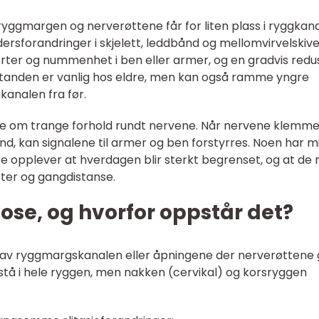
 ryggmargen og nerverøttene får for liten plass i ryggkana
dersforandringer i skjelett, leddbånd og mellomvirvelskive
er og nummenhet i ben eller armer, og en gradvis redu
ilstanden er vanlig hos eldre, men kan også ramme yngre
kanalen fra før.
ose om trange forhold rundt nervene. Når nervene klemme
d, kan signalene til armer og ben forstyrres. Noen har m
 opplever at hverdagen blir sterkt begrenset, og at de
rter og gangdistanse.
nose, og hvorfor oppstår det?
g av ryggmargskanalen eller åpningene der nerverøttene 
tå i hele ryggen, men nakken (cervikal) og korsryggen