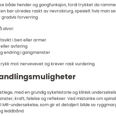
rke både hender og gangfunksjon, fordi trykket da ramme
n bør utredes raskt av nevrokirurg, spesielt hvis man se
 gradvis forverring.
 alvor:
ftsvikt i ben eller armer
eller avføring
lig endring i gangmønster
 trykk mot nervevevet og krever rask vurdering.
andlingsmuligheter
astlege, med en grundig sykehistorie og klinisk undersøkels
ster, kraft, følelse og reflekser. Ved mistanke om spinal
il MR-undersøkelse, som gir et detaljert bilde av ryggmar
og leddbånd.