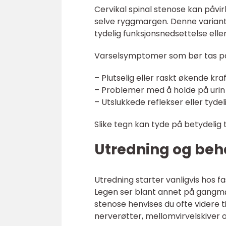
Cervikal spinal stenose kan påvi
selve ryggmargen. Denne variante
tydelig funksjonsnedsettelse eller
Varselsymptomer som bør tas på
– Plutselig eller raskt økende kra
– Problemer med å holde på urin 
– Utslukkede reflekser eller tyde
Slike tegn kan tyde på betydelig
Utredning og beh
Utredning starter vanligvis hos f
Legen ser blant annet på gangmøn
stenose henvises du ofte videre t
nerverøtter, mellomvirvelskiver 