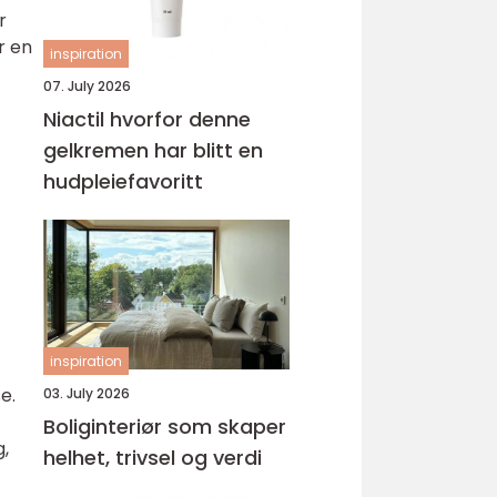
r
r en
inspiration
07. July 2026
Niactil hvorfor denne
gelkremen har blitt en
hudpleiefavoritt
inspiration
e.
03. July 2026
Boliginteriør som skaper
g,
helhet, trivsel og verdi