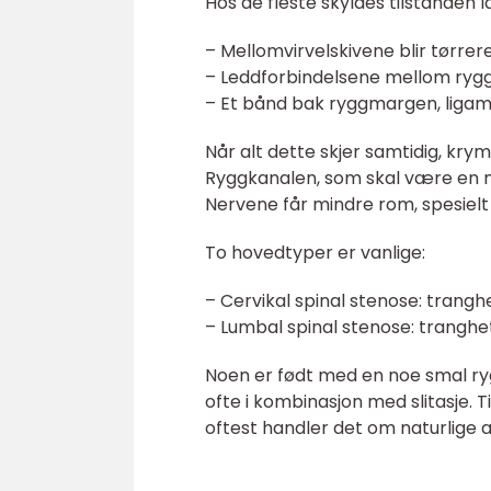
Hos de fleste skyldes tilstanden 
– Mellomvirvelskivene blir tørre
– Leddforbindelsene mellom ryggv
– Et bånd bak ryggmargen, ligam
Når alt dette skjer samtidig, kry
Ryggkanalen, som skal være en mo
Nervene får mindre rom, spesielt 
To hovedtyper er vanlige:
– Cervikal spinal stenose: tranghe
– Lumbal spinal stenose: tranghet
Noen er født med en noe smal ryg
ofte i kombinasjon med slitasje. 
oftest handler det om naturlige 