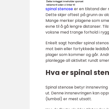
spinal stenose
er en tilstand der
Dette skjer oftest på grunn av al
Mange merker plagene som smert
evne til å gå lengre distanser. T
voksne med trange forhold i rygg
Enkelt sagt handler spinal sten
mot bein eller fortykkede leddbån
plager som kommer og går. Andre
planlegge all aktivitet rundt sme
Hva er spinal ste
Spinal stenose betyr innsnevrin
ut. Denne innsnevringen kan opps
(lumbal) er mest utsatt.