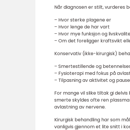
Når diagnosen er stilt, vurderes b
– Hvor sterke plagene er
– Hvor lenge de har vart
– Hvor mye funksjon og livskvalit
– Om det foreligger kraftsvikt ell
Konservativ (ikke-kirurgisk) beh
– Smertestillende og betennels
– Fysioterapi med fokus på avla
– Tilpasning av aktivitet og paus
For mange vil slike tiltak gi del
smerte skyldes ofte ren plassmang
avlastning av nervene.
Kirurgisk behandling har som mål
vanligvis gjennom et lite snitt i 