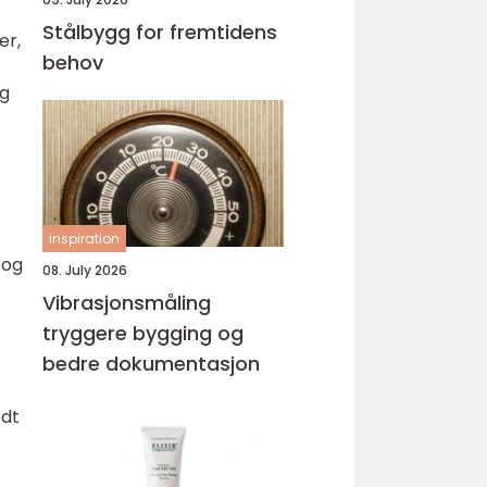
Stålbygg for fremtidens
er,
behov
og
inspiration
 og
08. July 2026
Vibrasjonsmåling
tryggere bygging og
bedre dokumentasjon
odt