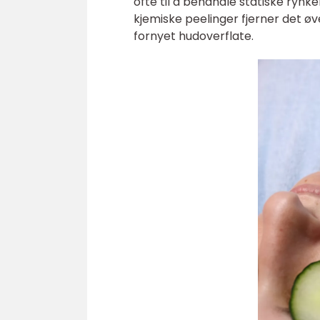
ofte til å behandle statiske rynke
kjemiske peelinger fjerner det ø
fornyet hudoverflate.