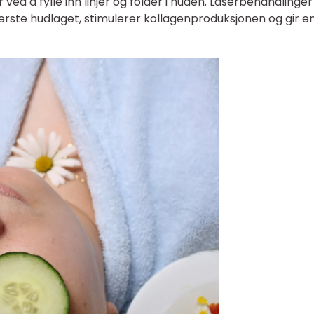
r ved å fylle inn linjer og folder i huden. Laserbehandlinger
verste hudlaget, stimulerer kollagenproduksjonen og gir e