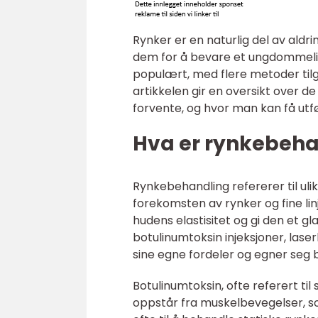
Rynker er en naturlig del av ald
dem for å bevare et ungdommeli
populært, med flere metoder tilg
artikkelen gir en oversikt over 
forvente, og hvor man kan få utf
Hva er rynkebeha
Rynkebehandling refererer til ul
forekomsten av rynker og fine li
hudens elastisitet og gi den et g
botulinumtoksin injeksjoner, lase
sine egne fordeler og egner seg b
Botulinumtoksin, ofte referert ti
oppstår fra muskelbevegelser, so