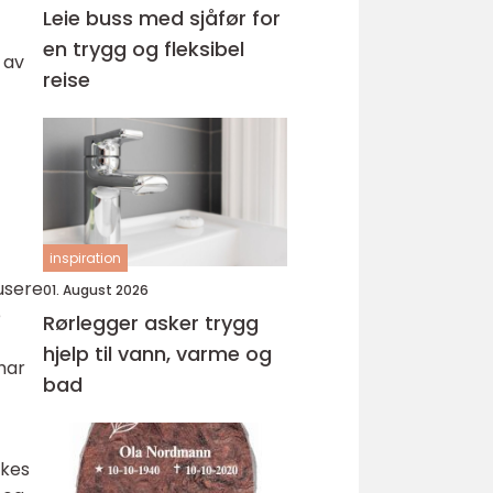
Leie buss med sjåfør for
en trygg og fleksibel
 av
reise
inspiration
usere
01. August 2026
e
Rørlegger asker trygg
hjelp til vann, varme og
har
bad
ukes