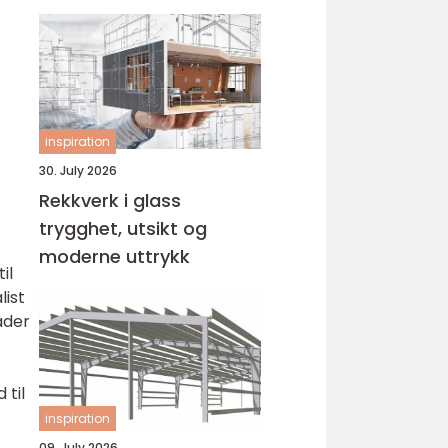
operasjon
inspiration
30. July 2026
Rekkverk i glass
trygghet, utsikt og
moderne uttrykk
il
list
åder
 til
inspiration
09. July 2026