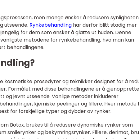
ringsprosessen, men mange ønsker å redusere synligheten
g utseende.
Rynkebehandling
har derfor blitt stadig mer
jengelig for dem som ønsker å glatte ut huden. Denne
de vanligste metodene for rynkebehandling, hva man kan
ørt behandlingene.
ndling?
ike kosmetiske prosedyrer og teknikker designet for å red
njer. Formålet med disse behandlingene er å gjenopprett
latt og jevnt utseende. Vanlige metoder inkluderer
rbehandlinger, kjemiske peelinger og fillere. Hver metode 
est for forskjellige typer og dybder av rynker.
l som Botox, brukes til å redusere dynamiske rynker som
m smilerynker og bekymringsrynker. Fillere, derimot, br