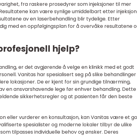
arighet, fra raskere prosedyrer som injeksjoner til mer
Resultatene kan være synlige umiddelbart etter injeksjon
sultatene av en laserbehandling blir tydelige. Etter
dig med en oppfølgingsplan for å overvåke resultatene 
rofesjonell hjelp?
ling, er det avgjørende å velge en klinikk med et godt
onell. Vanitas har spesialisert seg på slike behandlinger
flere lokasjoner. De er kjent for sin grundige tilnærming,
 av en ansvarshavende lege før enhver behandling. Dette
gjeldende sikkerhetsregler og at pasienten får den beste
n eller vurderer en konsultasjon, kan Vanitas være et g
ifiserte spesialister og moderne lokaler tilbyr de ulike
som tilpasses individuelle behov og ønsker. Deres