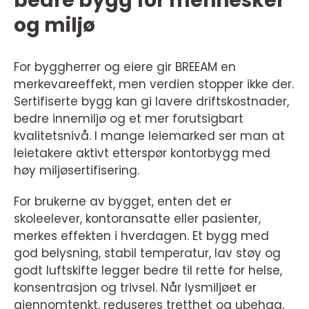
bedre bygg for mennesker
og miljø
For byggherrer og eiere gir BREEAM en
merkevareeffekt, men verdien stopper ikke der.
Sertifiserte bygg kan gi lavere driftskostnader,
bedre innemiljø og et mer forutsigbart
kvalitetsnivå. I mange leiemarked ser man at
leietakere aktivt etterspør kontorbygg med
høy miljøsertifisering.
For brukerne av bygget, enten det er
skoleelever, kontoransatte eller pasienter,
merkes effekten i hverdagen. Et bygg med
god belysning, stabil temperatur, lav støy og
godt luftskifte legger bedre til rette for helse,
konsentrasjon og trivsel. Når lysmiljøet er
gjennomtenkt, reduseres tretthet og ubehag,