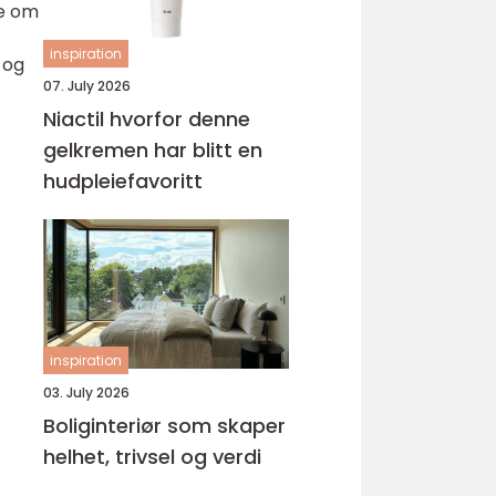
le om
inspiration
 og
07. July 2026
Niactil hvorfor denne
gelkremen har blitt en
hudpleiefavoritt
inspiration
03. July 2026
Boliginteriør som skaper
helhet, trivsel og verdi