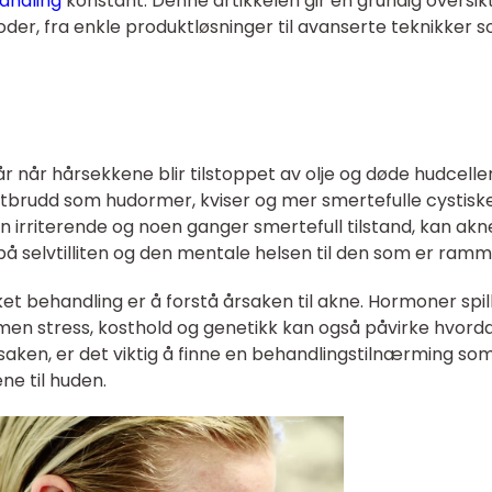
andling
konstant. Denne artikkelen gir en grundig oversik
oder, fra enkle produktløsninger til avanserte teknikker 
 når hårsekkene blir tilstoppet av olje og døde hudceller
r utbrudd som hudormer, kviser og mer smertefulle cystisk
 en irriterende og noen ganger smertefull tilstand, kan akn
på selvtilliten og den mentale helsen til den som er ramm
ket behandling er å forstå årsaken til akne. Hormoner spil
e, men stress, kosthold og genetikk kan også påvirke hvord
aken, er det viktig å finne en behandlingstilnærming so
ne til huden.