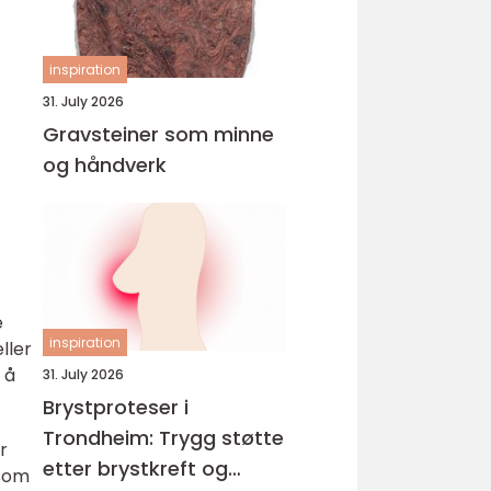
inspiration
31. July 2026
Gravsteiner som minne
og håndverk
e
inspiration
ller
 å
31. July 2026
Brystproteser i
Trondheim: Trygg støtte
r
etter brystkreft og
 som