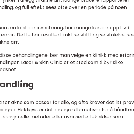
g rynker, i tillegg til akne arr. Mange brukere rapporterer
ling, og full effekt sees ofte over en periode på noen
som en kostbar investering, har mange kunder opplevd
n sin. Dette har resultert i økt selvtillit og selvfølelse, sæ
kne arr.
or disse behandlingene, bør man velge en klinikk med erfar
inger. Laser & Skin Clinic er et sted som tilbyr slike
edshet.
handling
 for akne som passer for alle, og ofte krever det litt prø
øsningen. Heldigvis er det mange alternativer for å håndter
 tradisjonelle metoder eller avanserte teknikker som