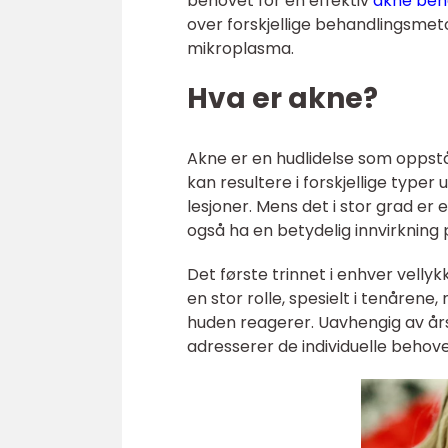
behovet for en effektiv
akne beh
over forskjellige behandlingsmet
mikroplasma.
Hva er akne?
Akne er en hudlidelse som oppstår
kan resultere i forskjellige type
lesjoner. Mens det i stor grad er
også ha en betydelig innvirkning 
Det første trinnet i enhver vellyk
en stor rolle, spesielt i tenåren
huden reagerer. Uavhengig av års
adresserer de individuelle behove