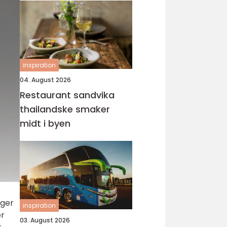
inspiration
04. August 2026
Restaurant sandvika
thailandske smaker
midt i byen
nger
inspiration
er
03. August 2026