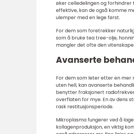
øker celledelingen og forhindrer
effektive, kan de også komme med 
ulemper med en lege først.
For dem som foretrekker naturlig
som å bruke tea tree-olje, honnin
mangler det ofte den vitenskapel
Avanserte behan
For dem som leter etter en mer 
uten hell, kan avanserte behand
benytter fraksjonert radiofrekve
overflaten for mye. En av dens st
rask restitusjonsperiode.
Mikroplasma fungerer ved å lage m
kollagenproduksjon, en viktig ko