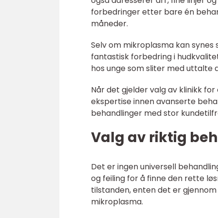
også adresserer arr, fine linjer o
forbedringer etter bare én behand
måneder.
Selv om mikroplasma kan synes 
fantastisk forbedring i hudkvalitete
hos unge som sliter med uttalte a
Når det gjelder valg av klinikk f
ekspertise innen avanserte behandl
behandlinger med stor kundetilfr
Valg av riktig be
Det er ingen universell behandling
og feiling for å finne den rette l
tilstanden, enten det er gjennom
mikroplasma.