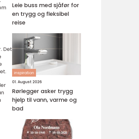
t
Leie buss med sjåfør for
som
en trygg og fleksibel
reise
. Det
e
e
et.
inspiration
01. August 2026
ler
Rørlegger asker trygg
an
hjelp til vann, varme og
m
bad