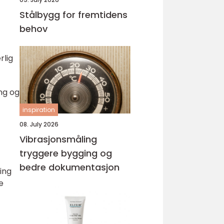
Stålbygg for fremtidens
behov
rlig
ing og
inspiration
08. July 2026
Vibrasjonsmåling
tryggere bygging og
bedre dokumentasjon
ving
e