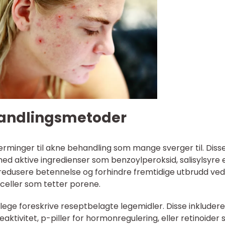
handlingsmetoder
lnærminger til akne behandling som mange sverger til. Diss
ed aktive ingredienser som benzoylperoksid, salisylsyre e
 å redusere betennelse og forhindre fremtidige utbrudd ved
dceller som tetter porene.
udlege foreskrive reseptbelagte legemidler. Disse inkludere
eaktivitet, p-piller for hormonregulering, eller retinoider