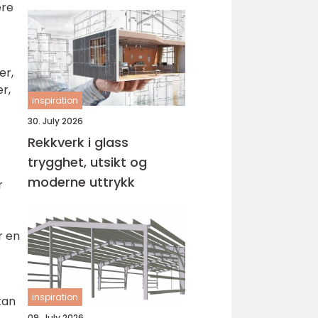
operasjon
ære
er,
r,
inspiration
30. July 2026
Rekkverk i glass
trygghet, utsikt og
moderne uttrykk
r
r en
inspiration
kan
09. July 2026