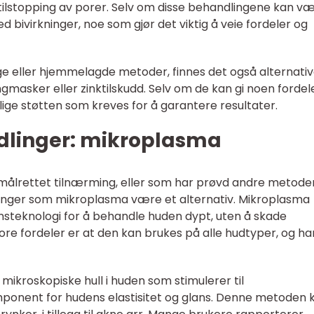
 tilstopping av porer. Selv om disse behandlingene kan v
bivirkninger, noe som gjør det viktig å veie fordeler og
e eller hjemmelagde metoder, finnes det også alternativ
gmasker eller zinktilskudd. Selv om de kan gi noen fordele
ige støtten som kreves for å garantere resultater.
dlinger: mikroplasma
målrettet tilnærming, eller som har prøvd andre metode
linger som mikroplasma være et alternativ. Mikroplasma
nsteknologi for å behandle huden dypt, uten å skade
ore fordeler er at den kan brukes på alle hudtyper, og ha
ikroskopiske hull i huden som stimulerer til
mponent for hudens elastisitet og glans. Denne metoden 