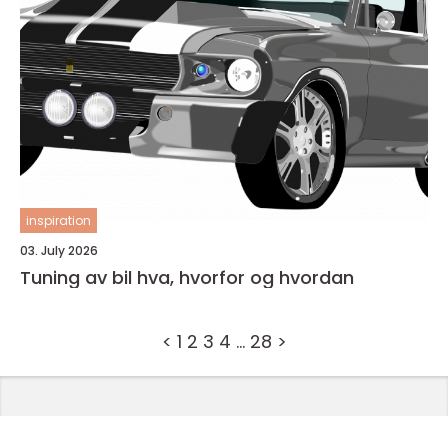
inspiration
03. July 2026
Tuning av bil hva, hvorfor og hvordan
<
1
2
3
4
…
28
>