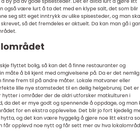
by på av gode spisesteder. Det er alltid lurt å gjøre litt
 også være lurt å ta det med en klype salt, det som blir
e seg sitt eget inntrykk av ulike spisesteder, og man ska
tt skrevet, så det fremdeles er aktuelt. Da kan man gå i ga
mrådet.
kalområdet
skje flyttet bolig, så kan det å finne restauranter og
in måte å bli kjent med omgivelsene på. Da er det nemli
inne frem til på andre måter. Lokale matvaner eller
rfekte lille nye stamstedet til en deilig helgebrunsj. Det er
ytter i områder der de aldri utforsker matkulturen i
nd, da det er mye godt og spennende å oppdage, og man 
rådet for en ekstra opplevelse. Det blir jo fort kjedelig m
hytta, og det kan være hyggelig å gjøre noe litt ekstra s
n får opplevd noe nytt og får sett mer av hva lokalområ