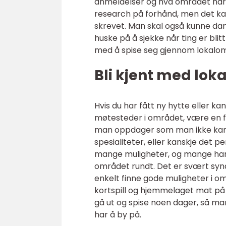
anmeldelser og hva området har å 
research på forhånd, men det kan
skrevet. Man skal også kunne dann
huske på å sjekke når ting er bli
med å spise seg gjennom lokalo
Bli kjent med lo
Hvis du har fått ny hytte eller kan
møtesteder i området, være en f
man oppdager som man ikke kan f
spesialiteter, eller kanskje det pe
mange muligheter, og mange har h
området rundt. Det er svært sy
enkelt finne gode muligheter i om
kortspill og hjemmelaget mat på 
gå ut og spise noen dager, så ma
har å by på.