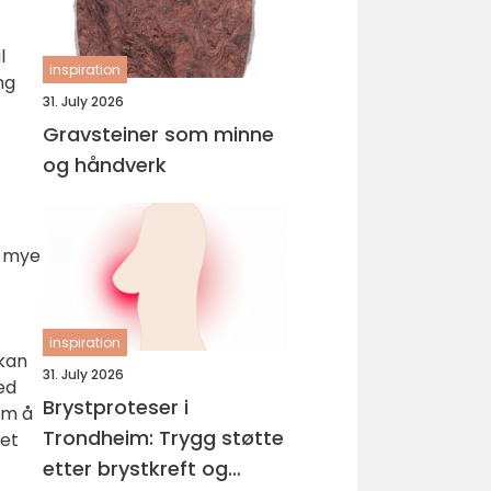
l
inspiration
ng
31. July 2026
Gravsteiner som minne
og håndverk
g mye
inspiration
kan
31. July 2026
ed
Brystproteser i
om å
Trondheim: Trygg støtte
det
etter brystkreft og