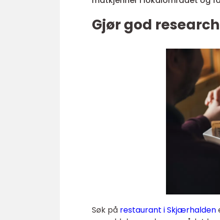
matkjenner i lokalområdet og f
Gjør god researc
Søk på
restaurant i Skjærhalden
e